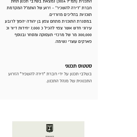
התכנית (תמ״ל 3014) נמצאת בשלבי תכנון תחת
חברת "דירה להשכיר" - זרוע של הותמ"ל המקדמת
תוכניות בהליכים מזורזים.
במסגרת התוכנית מתחם צפון בן יהודה יהפוך לרובע
עירוני חדש אשר צפוי להכיל כ 7,000 יחידות דיור וכ
300,000 מר של מרכזי תעסוקה ומסחר ובנוסף
פארקים עוצרי נשימה.
סטטוס תכנוני
בשלבי תכנון על ידי חברת "דירה להשכיר" הזרוע
התכנונית של מנהל התכנון.