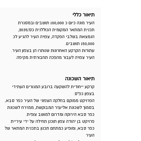
תיאור כללי
העיר מונה כיום כ 100,000 תושבים ובמסגרת
תכנית המתאר המקומית הכוללנית כס/2035,
הנמצאת בשלבי הפקדה, צפויה העיר להגיע לכ
150,000 תושבים.
.עתודות הקרקע האחרונות שנותרו הן בצפון העיר
.העיר צפויה לעבור מהפכה תחבורתית מקיפה
תיאור השכונה
קרקע ייחודית להשקעה ברובע המגורים העתידי
בצפון כפ"ס.
הפרויקט ממוקם בחלקה הצפוני של העיר כפר סבא,
בסמוך לשכונת אליעזר המבוקשת, ממזרח לשכונת
כפר סבא הירוקה ומדרום למושב צופית.
פרויקט בן יהודה צפון תוכנן תחילה על ידי עיריית
כפר סבא, ומופיע כמתחם תכנון בתכנית המתאר של
העיר