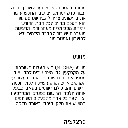
מדובר בהסכם קצר שנועד לשריין יחידה
עבור פרק זמן מסויים שבו הרוכש עושה
את בדיקותיו. צריך להבין שטופס שריון
הוא הסכם מחייב לכל דבר, הדורש
זהירות מקסימלית מאחר ודמי הרצינות
מועברים ישירות לחברה היזמית ולא
לחשבון נאמנות מוגן.
מושע
מושע (MUSHA) היא בעלות משותפת
על מקרקעין. זהו מצב שכיח למדי, שבו
מספר אנשים רכשו ביחד את הבעלות על
הקרקע, או שהקרקע שייכת לכמה וכמה
יורשים, והם כולם רשומים בטאבו כבעלי
אותה חלקה. הרישום בפנקסי המקרקעין
יציין לצד כל אחד מהבעלים השותפים
במושע את חלקו היחסי באותה חלקה.
פרצלציה