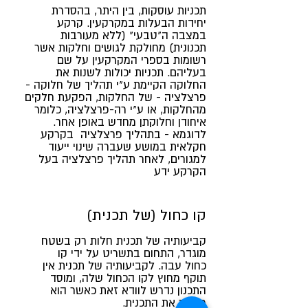
תכניות עוסקות, בין היתר, בהסדרת
יחידות הבעלות במקרקעין. קרקע
במצבה ה"טבעי" (ללא מעורבות
תכנונית) מחולקת לגושים וחלקות אשר
רשומות בספרי המקרקעין על שם
בעליהם. תכניות יכולות לשנות את
החלוקה הקיימת ע"י תהליך של חלוקה -
פרצלציה - של החלקות, הפקעת חלקים
מהחלקות, או ע"י רה-פרצלציה, כלומר
איחודן וחלוקתן מחדש באופן אחר.
לדוגמא - בתהליך פרצלציה בקרקע
חקלאית במושע שעברה שינוי ייעוד
למגורים, לאחר תהליך פרצלציה בעל
הקרקע ידע
קו כחול (של תכנית)
קביעותיה של
תכנית
חלות רק בשטח
מוגדר, התחום בתשריט על ידי קו
כחול עבה. לקביעותיה של תכנית אין
תוקף מחוץ לקו הכחול שלה, ומוסד
התכנון נדרש לוודא זאת כאשר הוא
מאשר את התכנית.